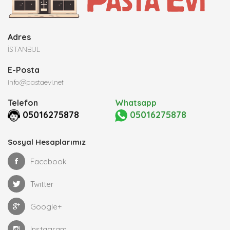
Adres
İSTANBUL
E-Posta
info@pastaevi.net
Telefon
Whatsapp
05016275878
05016275878
Sosyal Hesaplarımız
Facebook
Twitter
Google+
Instagram