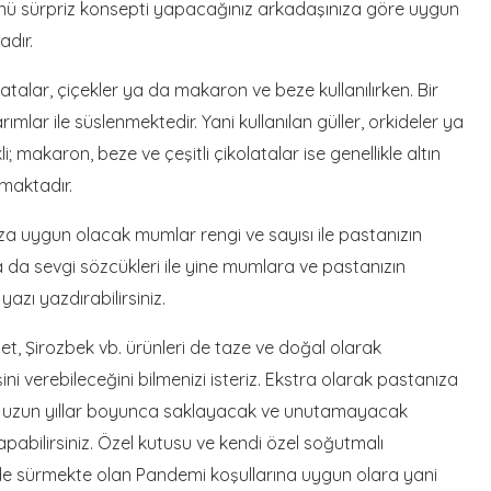
nü sürpriz konsepti yapacağınız arkadaşınıza göre uygun
adır.
latalar, çiçekler ya da makaron ve beze kullanılırken. Bir
rımlar ile süslenmektedir. Yani kullanılan güller, orkideler ya
; makaron, beze ve çeşitli çikolatalar ise genellikle altın
nmaktadır.
a uygun olacak mumlar rengi ve sayısı ile pastanızın
 da sevgi sözcükleri ile yine mumlara ve pastanızın
azı yazdırabilirsiniz.
let
,
Şirozbek
vb. ürünleri de taze ve doğal olarak
şini verebileceğini bilmenizi isteriz. Ekstra olarak pastanıza
r, uzun yıllar boyunca saklayacak ve unutamayacak
yapabilirsiniz. Özel kutusu ve kendi özel soğutmalı
de sürmekte olan Pandemi koşullarına uygun olara yani