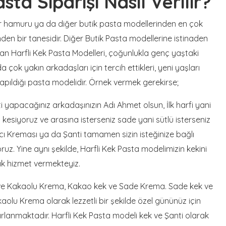
sta Siparişi Nasıl Verilir?
r hamuru ya da diğer butik pasta modellerinden en çok
den bir tanesidir. Diğer Butik Pasta modellerine istinaden
an Harfli Kek Pasta Modelleri, çoğunlukla genç yaştaki
a çok yakın arkadaşları için tercih ettikleri, yeni yaşları
n yapıldığı pasta modelidir. Örnek vermek gerekirse;
yapacağınız arkadaşınızın Adı Ahmet olsun, İlk harfi yani
i kesiyoruz ve arasına isterseniz sade yani sütlü isterseniz
ı Kreması ya da Şanti tamamen sizin isteğinize bağlı
oruz. Yine aynı şekilde, Harfli Kek Pasta modelimizin kekini
ak hizmet vermekteyiz.
 ve Kakaolu Krema, Kakao kek ve Sade Krema. Sade kek ve
lu Krema olarak lezzetli bir şekilde özel gününüz için
ırlanmaktadır. Harfli Kek Pasta modeli kek ve Şanti olarak