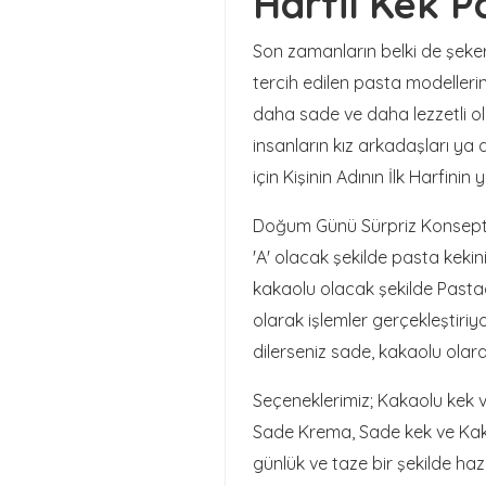
Harfli Kek Pa
Son zamanların belki de şeke
tercih edilen pasta modellerin
daha sade ve daha lezzetli ol
insanların kız arkadaşları ya d
için Kişinin Adının İlk Harfini
Doğum Günü Sürpriz Konsepti 
'A' olacak şekilde pasta kekin
kakaolu olacak şekilde Pastac
olarak işlemler gerçekleştiriy
dilerseniz sade, kakaolu olar
Seçeneklerimiz; Kakaolu kek
Sade Krema, Sade kek ve Kakao
günlük ve taze bir şekilde haz