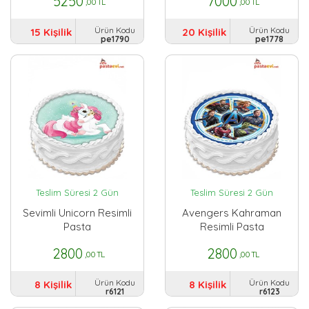
5250
7000
,00 TL
,00 TL
Ürün Kodu
Ürün Kodu
15 Kişilik
20 Kişilik
pe1790
pe1778
Teslim Süresi 2 Gün
Teslim Süresi 2 Gün
Sevimli Unicorn Resimli
Avengers Kahraman
Pasta
Resimli Pasta
2800
2800
,00 TL
,00 TL
Ürün Kodu
Ürün Kodu
8 Kişilik
8 Kişilik
r6121
r6123