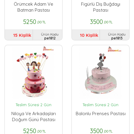
Örümcek Adam Ve
Figürlü Diş Buğdayı
Batman Pastası
Pastası
5250
3500
,00 TL
,00 TL
Ürün Kodu
Ürün Kodu
15 Kişilik
10 Kişilik
pe1812
pe1813
Teslim Süresi 2 Gün
Teslim Süresi 2 Gün
Niloya Ve Arkadaşları
Balonlu Prenses Pastası
Doğum Günü Pastası
5250
3500
,00 TL
,00 TL