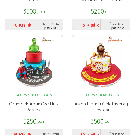
3500
5250
,00 TL
,00 TL
Ürün Kodu
Ürün Kodu
10 Kişilik
15 Kişilik
pe1710
pe1692
Teslim Süresi 2 Gün
Teslim Süresi 1 Gün
Örümcek Adam Ve Hulk
Aslan Figürlü Galatasaray
Pastası
Pastası
5250
3500
,00 TL
,00 TL
Ürün Kodu
Ürün Kodu
15 Kişilik
10 Kişilik