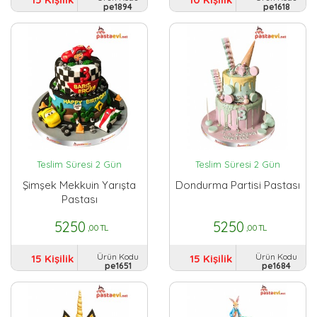
pe1894
pe1618
Teslim Süresi 2 Gün
Teslim Süresi 2 Gün
Şimşek Mekkuin Yarışta
Dondurma Partisi Pastası
Pastası
5250
5250
,00 TL
,00 TL
Ürün Kodu
Ürün Kodu
15 Kişilik
15 Kişilik
pe1651
pe1684