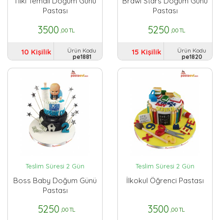
Tilki Temalı Doğum Günü
Brawl Stars Doğum Günü
Pastası
Pastası
3500
5250
,00 TL
,00 TL
Ürün Kodu
Ürün Kodu
10 Kişilik
15 Kişilik
pe1881
pe1820
Teslim Süresi 2 Gün
Teslim Süresi 2 Gün
Boss Baby Doğum Günü
İlkokul Öğrenci Pastası
Pastası
5250
3500
,00 TL
,00 TL