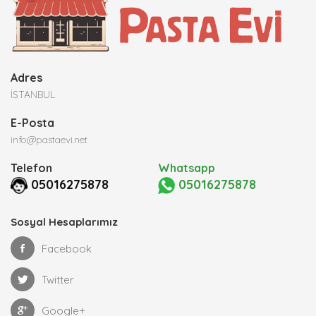
Adres
İSTANBUL
E-Posta
info@pastaevi.net
Telefon
Whatsapp
05016275878
05016275878
Sosyal Hesaplarımız
Facebook
Twitter
Google+