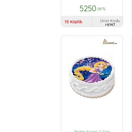
5250
,00 TL
Ürün Kodu
15 Kişilik
r6147
Teslim Süresi 2 Gün