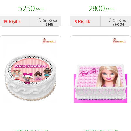
5250
2800
,00 TL
,00 TL
Ürün Kodu
Ürün Kodu
15 Kişilik
8 Kişilik
r6145
r6004
Teslim Süresi 2 Gün
Teslim Süresi 2 Gün