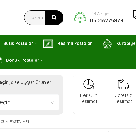
Bizi Arayın
05016275878
Butik Pastalar
Resimli Pastalar
Kurabiye
Donuk-Pastalar
eçin
, size uygun ürünleri
Her Gün
Ücretsiz
eçin
Teslimat
Teslimat
OCUK PASTALARI