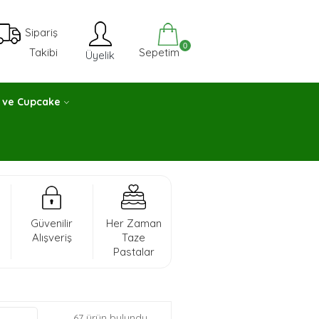
Sipariş
0
Sepetim
Takibi
Üyelik
 ve Cupcake
Güvenilir
Her Zaman
Alışveriş
Taze
Pastalar
67 ürün bulundu.