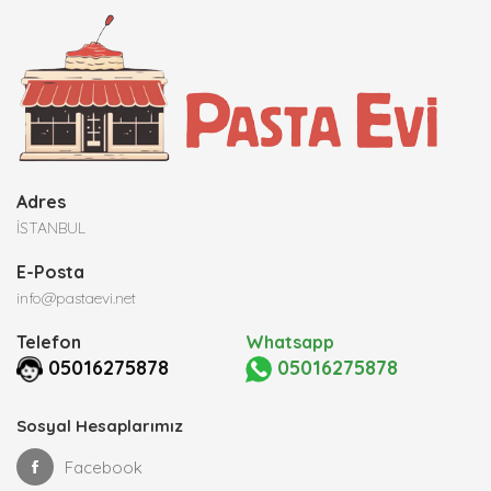
Adres
İSTANBUL
E-Posta
info@pastaevi.net
Telefon
Whatsapp
05016275878
05016275878
Sosyal Hesaplarımız
Facebook