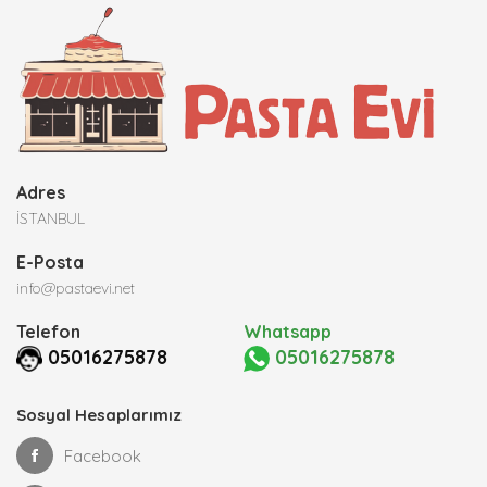
Adres
İSTANBUL
E-Posta
info@pastaevi.net
Telefon
Whatsapp
05016275878
05016275878
Sosyal Hesaplarımız
Facebook