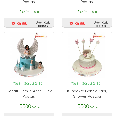
Pastası
Pastası
5250
5250
,00 TL
,00 TL
Ürün Kodu
Ürün Kodu
15 Kişilik
15 Kişilik
pe1559
pe1615
Teslim Süresi 2 Gün
Teslim Süresi 2 Gün
Kanatlı Hamile Anne Butik
Kundakta Bebek Baby
Pastası
Shower Pastası
3500
3500
,00 TL
,00 TL