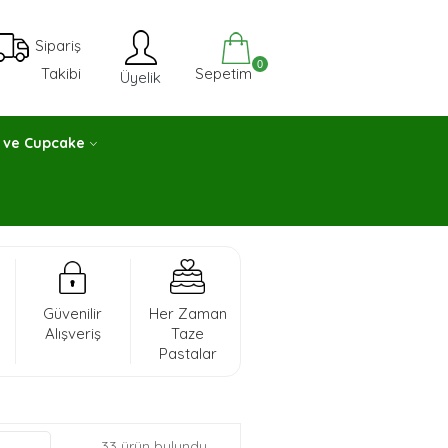
Sipariş
0
Sepetim
Takibi
Üyelik
 ve Cupcake
Güvenilir
Her Zaman
Alışveriş
Taze
Pastalar
33 ürün bulundu.