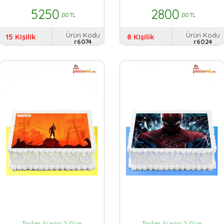
5250
2800
,00 TL
,00 TL
Ürün Kodu
Ürün Kodu
15 Kişilik
8 Kişilik
r6074
r6024
Teslim Süresi 2 Gün
Teslim Süresi 2 Gün