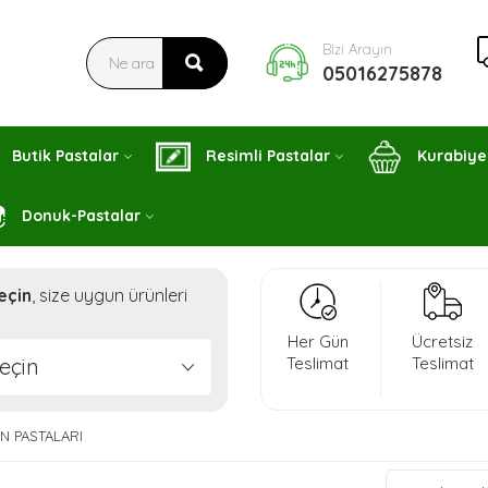
Bizi Arayın
05016275878
Butik Pastalar
Resimli Pastalar
Kurabiye
Donuk-Pastalar
eçin
, size uygun ürünleri
Her Gün
Ücretsiz
eçin
Teslimat
Teslimat
IN PASTALARI