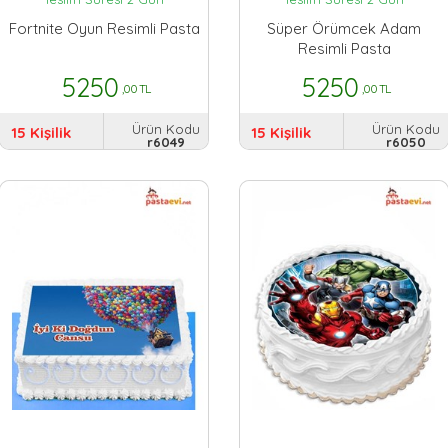
Fortnite Oyun Resimli Pasta
Süper Örümcek Adam
Resimli Pasta
5250
5250
,00 TL
,00 TL
Ürün Kodu
Ürün Kodu
15 Kişilik
15 Kişilik
r6049
r6050