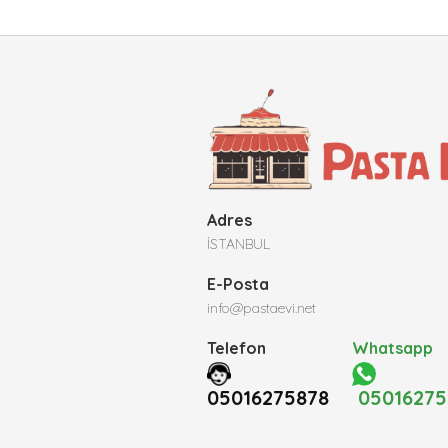
Adres
İSTANBUL
E-Posta
info@pastaevi.net
Telefon
Whatsapp
05016275878
05016275