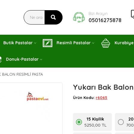
Bizi Arayın
05016275878
Butik Pastalar
Resimli Pastalar
Kurabiye
Donuk-Pastalar
 BALON RESIMLI PASTA
Yukarı Bak Balon
Ürün Kodu:
r6065
15 Kişilik
20 
5250,00 TL
700