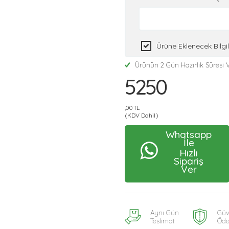
Ürüne Eklenecek Bilg
Ürünün 2 Gün Hazırlık Süresi V
5250
,00 TL
(KDV Dahil)
Whatsapp
İle
Hızlı
Sipariş
Ver
Aynı Gün
Güv
Teslimat
Öd