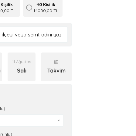
Kişilik
40 Kişilik
50,00 TL
14000,00 TL
11 Ağustos
i
Salı
Takvim
lu)
runlu)