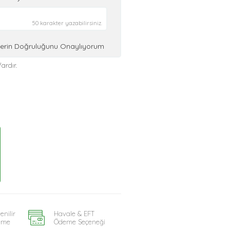
50 karakter yazabilirsiniz.
ilerin Doğruluğunu Onaylıyorum
ardır.
enilir
Havale & EFT
eme
Ödeme Seçeneği