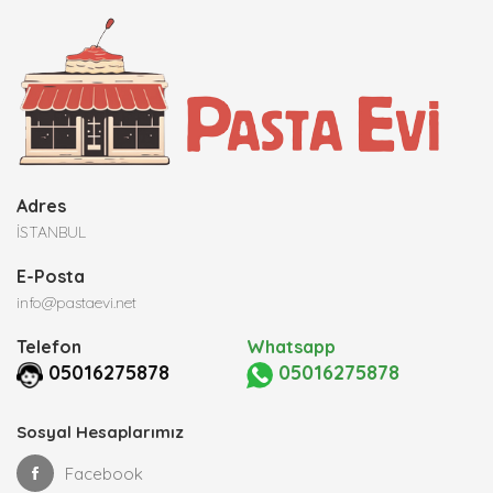
Adres
İSTANBUL
E-Posta
info@pastaevi.net
Telefon
Whatsapp
05016275878
05016275878
Sosyal Hesaplarımız
Facebook