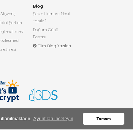
Blog
Alışveriş
Şeker Hamuru Nasıl
Yapılır?
İptal Şartları
Doğum Günü
lgilendirmesi
Pastası
 Sözleşmesi
Tüm Blog Yazıları
özleşmesi
ullanılmaktadır.
Ayrıntıları inceleyin
Tamam