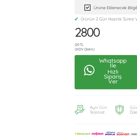
Ürüne Eklenecek Bilg
Ürünün 2 Gün Hazırlık Süresi V
2800
,00 TL
(KDV Dahil)
Whatsapp
İle
Hızlı
Sipariş
Ver
Aynı Gün
Güv
Teslimat
Öd