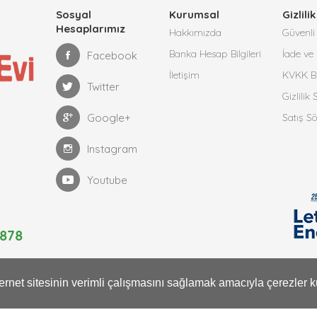
Sosyal
Kurumsal
Gizlilik
Hesaplarımız
Hakkımızda
Güvenli 
Banka Hesap Bilgileri
İade ve 
Facebook
İletişim
KVKK Bi
Twitter
Gizlilik
Google+
Satış S
Instagram
Youtube
878
nternet sitesinin verimli çalışmasını sağlamak amacıyla çerezler k