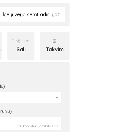
11 Ağustos
i
Salı
Takvim
lu)
runlu)
50 karakter yazabilirsiniz.