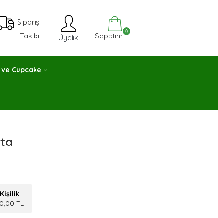
Sipariş
0
Sepetim
Takibi
Üyelik
 ve Cupcake
sta
Kişilik
0,00 TL