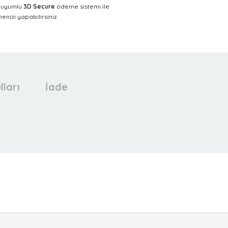
a uyumlu
3D Secure
ödeme sistemi ile
nizi yapabilirsiniz.
lları
İade