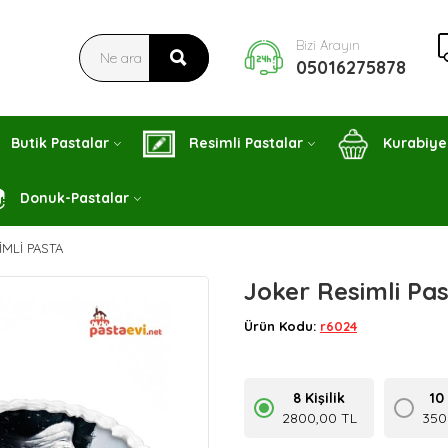
Bizi Arayın
05016275878
Butik Pastalar
Resimli Pastalar
Kurabiye
Donuk-Pastalar
MLI PASTA
Joker Resimli Pa
Ürün Kodu:
r6024
8 Kişilik
10 
2800,00 TL
350