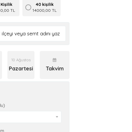
Kişilik
40 kişilik
50,00 TL
14000,00 TL
10 Ağustos
Pazartesi
Takvim
lu)
im