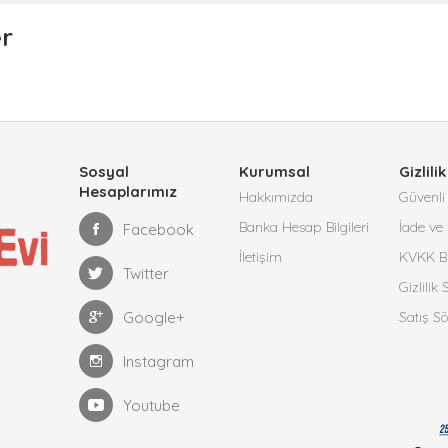
er
Sosyal
Kurumsal
Gizlilik
Hesaplarımız
Hakkımızda
Güvenli 
Banka Hesap Bilgileri
İade ve 
Facebook
İletişim
KVKK Bi
Twitter
Gizlilik
Google+
Satış S
Instagram
Youtube