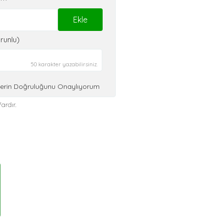
Ekle
runlu)
50 karakter yazabilirsiniz.
ilerin Doğruluğunu Onaylıyorum
ardır.