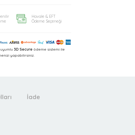
enilir
Havale & EFT
eme
Ödeme Seçeneği
a uyumlu
3D Secure
ödeme sistemi ile
nizi yapabilirsiniz.
lları
İade