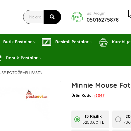
Bizi Arayın
05016275878
Butik Pastalar
Resimli Pastalar
Kurabiye
Donuk-Pastalar
USE FOTOĞRAFLI PASTA
Minnie Mouse Fot
Ürün Kodu:
r6047
15 Kişilik
20 
5250,00 TL
700