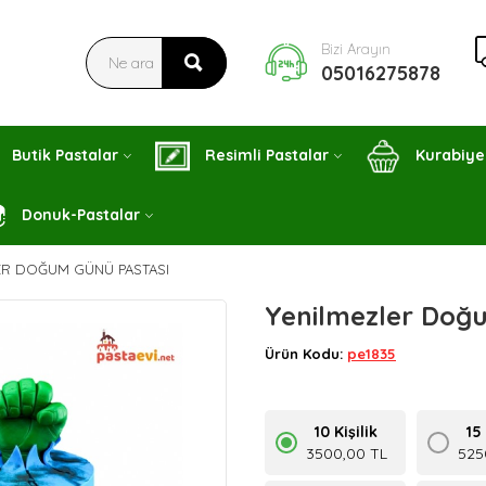
Bizi Arayın
05016275878
Butik Pastalar
Resimli Pastalar
Kurabiye
Donuk-Pastalar
ER DOĞUM GÜNÜ PASTASI
Yenilmezler Doğ
Ürün Kodu:
pe1835
10 Kişilik
15 
3500,00 TL
525