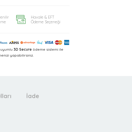
enilir
Havale & EFT
eme
Ödeme Seçeneği
a uyumlu
3D Secure
ödeme sistemi ile
nizi yapabilirsiniz.
lları
İade