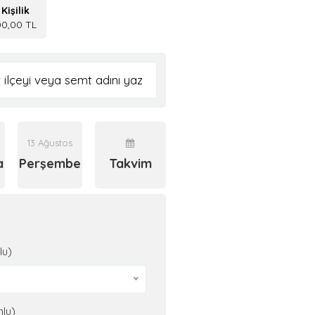
Kişilik
0,00 TL
13 Ağustos
a
Perşembe
Takvim
lu)
nlu)