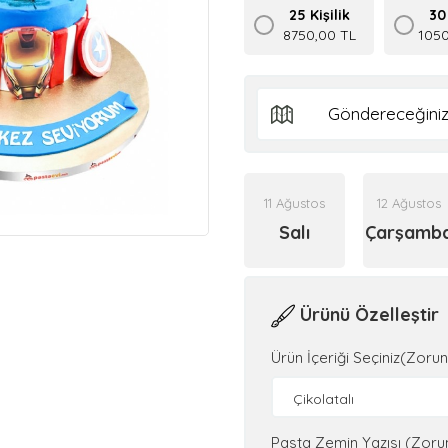
25 Kişilik
30 
8750,00 TL
1050
11 Ağustos
12 Ağustos
Salı
Çarşamb
Ürünü Özelleştir
Ürün İçeriği Seçiniz(Zorun
Çikolatalı
Pasta Zemin Yazısı (Zoru