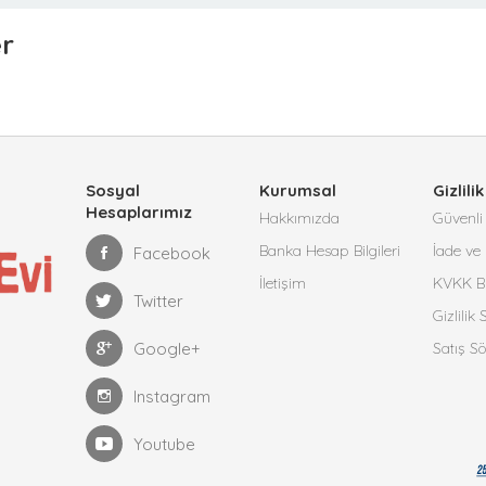
er
Sosyal
Kurumsal
Gizlilik
Hesaplarımız
Hakkımızda
Güvenli 
Banka Hesap Bilgileri
İade ve 
Facebook
İletişim
KVKK Bi
Twitter
Gizlilik
Google+
Satış S
Instagram
Youtube