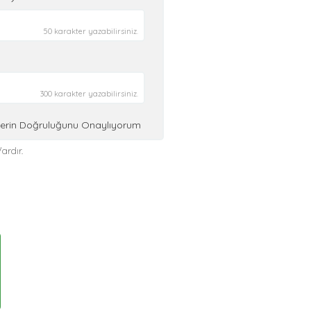
50 karakter yazabilirsiniz.
300 karakter yazabilirsiniz.
ilerin Doğruluğunu Onaylıyorum
ardır.