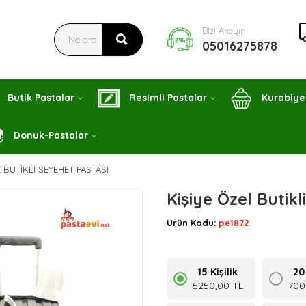
Bizi Arayın
05016275878
Butik Pastalar
Resimli Pastalar
Kurabiye
Donuk-Pastalar
L BUTIKLI SEYEHET PASTASI
Kişiye Özel Butik
Ürün Kodu:
pe1872
15 Kişilik
20 
5250,00 TL
700