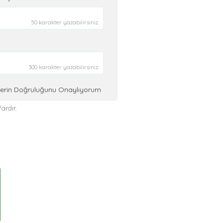
50 karakter yazabilirsiniz.
300 karakter yazabilirsiniz.
ilerin Doğruluğunu Onaylıyorum
ardır.