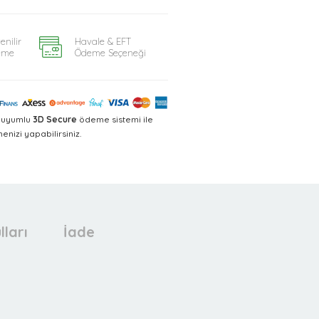
enilir
Havale & EFT
eme
Ödeme Seçeneği
a uyumlu
3D Secure
ödeme sistemi ile
nizi yapabilirsiniz.
lları
İade