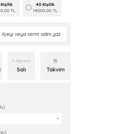
Kişilik
40 Kişilik
50,00 TL
14000,00 TL
11 Ağustos
i
Salı
Takvim
lu)
nlu)