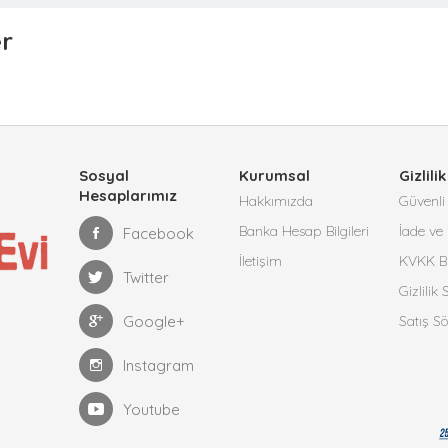
er
Sosyal
Kurumsal
Gizlilik
Hesaplarımız
Hakkımızda
Güvenli 
Banka Hesap Bilgileri
İade ve 
Facebook
İletişim
KVKK Bi
Twitter
Gizlilik
Google+
Satış S
Instagram
Youtube