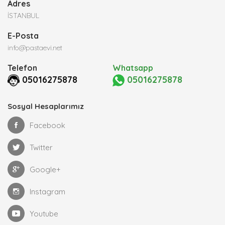
Adres
İSTANBUL
E-Posta
info@pastaevi.net
Telefon
Whatsapp
05016275878
05016275878
Sosyal Hesaplarımız
Facebook
Twitter
Google+
Instagram
Youtube