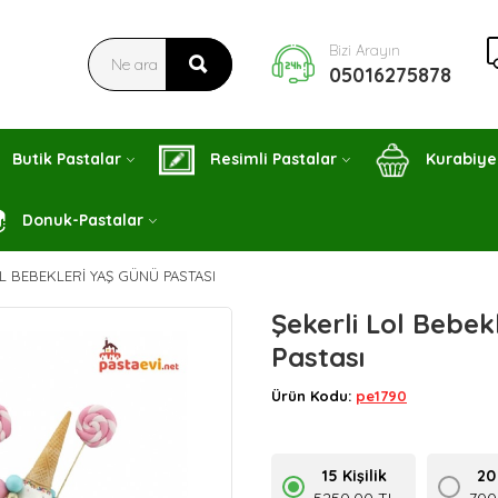
Bizi Arayın
05016275878
Butik Pastalar
Resimli Pastalar
Kurabiye
Donuk-Pastalar
L BEBEKLERI YAŞ GÜNÜ PASTASI
Şekerli Lol Bebek
Pastası
Ürün Kodu:
pe1790
15 Kişilik
20 
5250,00 TL
700