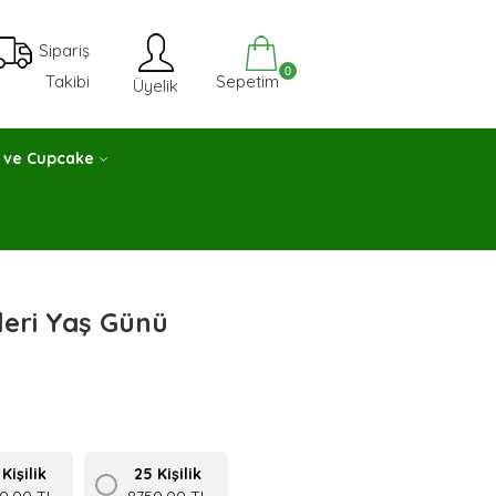
Sipariş
0
Sepetim
Takibi
Üyelik
 ve Cupcake
leri Yaş Günü
Kişilik
25 Kişilik
0,00 TL
8750,00 TL