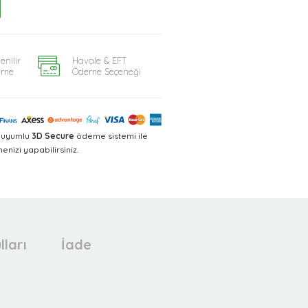
enilir
Havale & EFT
eme
Ödeme Seçeneği
a uyumlu
3D Secure
ödeme sistemi ile
nizi yapabilirsiniz.
lları
İade