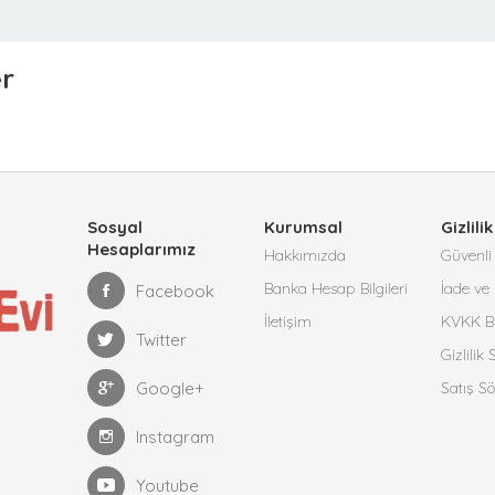
er
Sosyal
Kurumsal
Gizlilik
Hesaplarımız
Hakkımızda
Güvenli 
Banka Hesap Bilgileri
İade ve 
Facebook
İletişim
KVKK Bi
Twitter
Gizlilik
Google+
Satış S
Instagram
Youtube