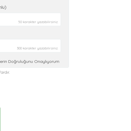
nlu)
50 karakter yazabilirsiniz.
300 karakter yazabilirsiniz.
ilerin Doğruluğunu Onaylıyorum
ardır.