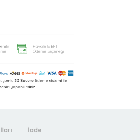
enilir
Havale & EFT
eme
Ödeme Seçeneği
a uyumlu
3D Secure
ödeme sistemi ile
nizi yapabilirsiniz.
lları
İade