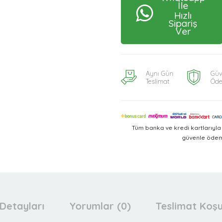
İle
Hızlı
Sipariş
Ver
Aynı Gün
Güv
Teslimat
Öd
Tüm banka ve kredi kartlarıyl
güvenle ödeme
Detayları
Yorumlar (0)
Teslimat Koşu