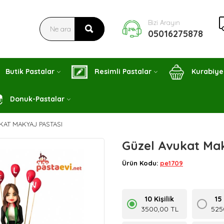
Bizi Arayın
05016275878
Butik Pastalar
Resimli Pastalar
Kurabiye
Donuk-Pastalar
KAT MAKYAJ PASTASI
Güzel Avukat Mak
Ürün Kodu:
pe1709
10 Kişilik
15 
3500,00 TL
525