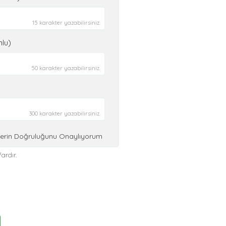
15 karakter yazabilirsiniz.
nlu)
50 karakter yazabilirsiniz.
300 karakter yazabilirsiniz.
ilerin Doğruluğunu Onaylıyorum
ardır.