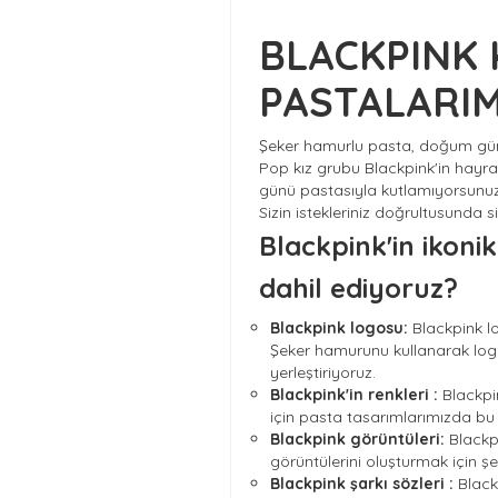
BLACKPINK 
PASTALARIM
Şeker hamurlu pasta, doğum günle
Pop kız grubu Blackpink'in hayr
günü pastasıyla kutlamıyorsunu
Sizin istekleriniz doğrultusunda s
Blackpink'in ikonik
dahil ediyoruz?
Blackpink logosu:
Blackpink lo
Şeker hamurunu kullanarak logoy
yerleştiriyoruz.
Blackpink'in renkleri :
Blackpin
için pasta tasarımlarımızda bu r
Blackpink görüntüleri:
Blackpi
görüntülerini oluşturmak için ş
Blackpink şarkı sözleri :
Blackp