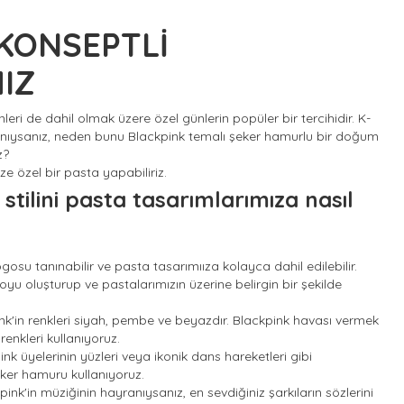
KONSEPTLİ
IZ
ri de dahil olmak üzere özel günlerin popüler bir tercihidir. K-
anıysanız, neden bunu Blackpink temalı şeker hamurlu bir doğum
z?
ize özel bir pasta yapabiliriz.
 stilini pasta tasarımlarımıza nasıl
gosu tanınabilir ve pasta tasarımııza kolayca dahil edilebilir.
u oluşturup ve pastalarımızın üzerine belirgin bir şekilde
k'in renkleri siyah, pembe ve beyazdır. Blackpink havası vermek
enkleri kullanıyoruz.
nk üyelerinin yüzleri veya ikonik dans hareketleri gibi
eker hamuru kullanıyoruz.
ink'in müziğinin hayranıysanız, en sevdiğiniz şarkıların sözlerini