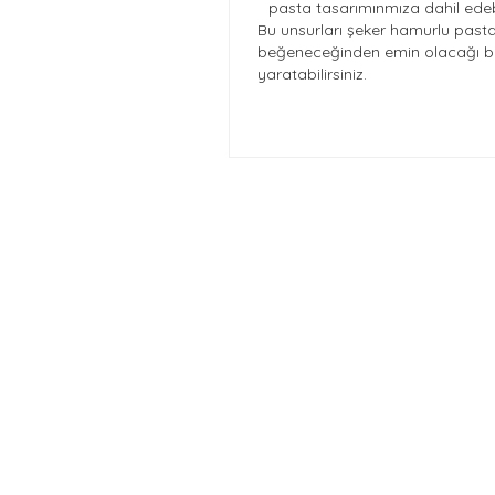
pasta tasarımınmıza dahil edebi
Bu unsurları şeker hamurlu pasta
beğeneceğinden emin olacağı be
yaratabilirsiniz.