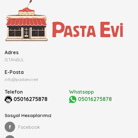
Adres
İSTANBUL
E-Posta
info@pastaevi.net
Telefon
Whatsapp
05016275878
05016275878
Sosyal Hesaplarımız
Facebook