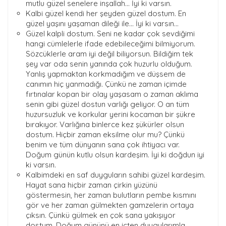
mutlu güzel senelere inşallah... İyi ki varsın.
Kalbi güzel kendi her şeyden güzel dostum. En
güzel yaşını yaşaman dileği ile... İyi ki varsın...
Güzel kalpli dostum. Seni ne kadar çok sevdiğimi
hangi cümlelerle ifade edebileceğimi bilmiyorum.
Sözcüklerle aram iyi değil biliyorsun. Bildiğim tek
şey var oda senin yanında çok huzurlu olduğum.
Yanlış yapmaktan korkmadığım ve düşsem de
canımın hiç yanmadığı. Çünkü ne zaman içimde
fırtınalar kopan bir olay yaşasam o zaman aklıma
senin gibi güzel dostun varlığı geliyor. O an tüm
huzursuzluk ve korkular yerini kocaman bir şükre
bırakıyor. Varlığına binlerce kez şükürler olsun
dostum. Hiçbir zaman eksilme olur mu? Çünkü
benim ve tüm dünyanın sana çok ihtiyacı var.
Doğum günün kutlu olsun kardeşim. İyi ki doğdun iyi
ki varsın.
Kalbimdeki en saf duyguların sahibi güzel kardeşim.
Hayat sana hiçbir zaman çirkin yüzünü
göstermesin, her zaman bulutların pembe kısmını
gör ve her zaman gülmekten gamzelerin ortaya
çıksın. Çünkü gülmek en çok sana yakışıyor
dostum. Doğum gününü en içten duygularımla