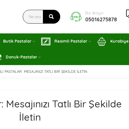
Bizi Arayın
05016275878
Butik Pastalar
Resimli Pastalar
Kurabiye
Donuk-Pastalar
ILI PASTALAR: MESAJINIZI TATLI BIR ŞEKILDE İLETIN
: Mesajınızı Tatlı Bir Şekilde
İletin