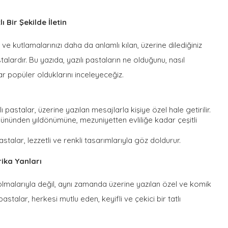
ı Bir Şekilde İletin
i ve kutlamalarınızı daha da anlamlı kılan, üzerine dilediğiniz
alardır. Bu yazıda, yazılı pastaların ne olduğunu, nasıl
r popüler olduklarını inceleyeceğiz.
ılı pastalar, üzerine yazılan mesajlarla kişiye özel hale getirilir.
nünden yıldönümüne, mezuniyetten evliliğe kadar çeşitli
 pastalar, lezzetli ve renkli tasarımlarıyla göz doldurur.
rika Yanları
 olmalarıyla değil, aynı zamanda üzerine yazılan özel ve komik
stalar, herkesi mutlu eden, keyifli ve çekici bir tatlı