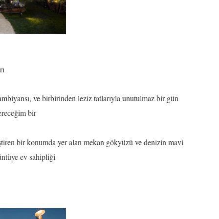
rı
biyansı, ve birbirinden leziz tatlarıyla unutulmaz bir gün
ereceğim bir
eştiren bir konumda yer alan mekan gökyüzü ve denizin mavi
rüntüye ev sahipliği