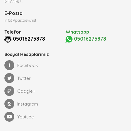
İSTANBUL
E-Posta
info@pastaevi.net
Telefon
Whatsapp
05016275878
05016275878
Sosyal Hesaplarımız
Facebook
Twitter
Google+
Instagram
Youtube