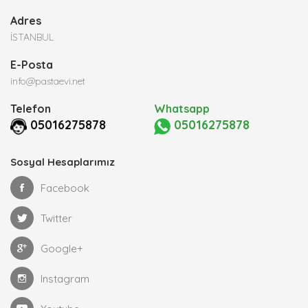
Adres
İSTANBUL
E-Posta
info@pastaevi.net
Telefon
Whatsapp
05016275878
05016275878
Sosyal Hesaplarımız
Facebook
Twitter
Google+
Instagram