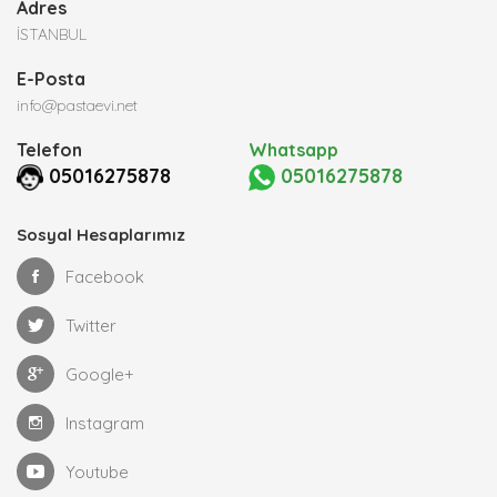
Adres
İSTANBUL
E-Posta
info@pastaevi.net
Telefon
Whatsapp
05016275878
05016275878
Sosyal Hesaplarımız
Facebook
Twitter
Google+
Instagram
Youtube