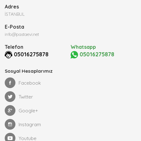
Adres
İSTANBUL
E-Posta
info@pastaevi.net
Telefon
Whatsapp
05016275878
05016275878
Sosyal Hesaplarımız
Facebook
Twitter
Google+
Instagram
Youtube