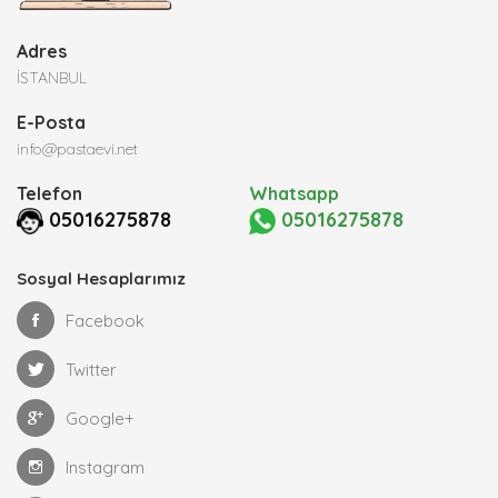
Adres
İSTANBUL
E-Posta
info@pastaevi.net
Telefon
Whatsapp
05016275878
05016275878
Sosyal Hesaplarımız
Facebook
Twitter
Google+
Instagram