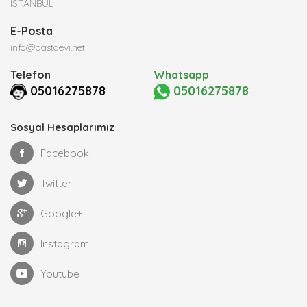
İSTANBUL
E-Posta
info@pastaevi.net
Telefon
Whatsapp
05016275878
05016275878
Sosyal Hesaplarımız
Facebook
Twitter
Google+
Instagram
Youtube